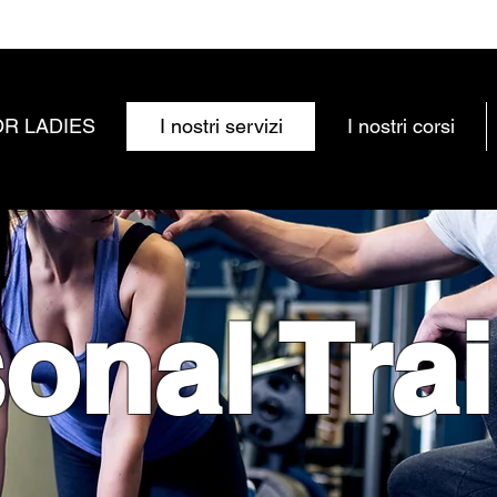
OR LADIES
I nostri servizi
I nostri corsi
onal Tra