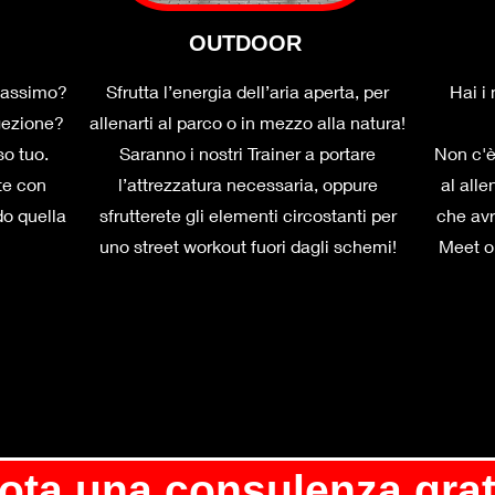
OUTDOOR
 massimo?
Sfrutta l’energia dell’aria aperta, per
Hai i
gezione?
allenarti al parco o in mezzo alla natura!
so tuo.
Saranno i nostri Trainer a portare
Non c'è
 te con
l’attrezzatura necessaria, oppure
al alle
do quella
sfrutterete gli elementi circostanti per
che avr
uno street workout fuori dagli schemi!
Meet o 
ota una consulenza grat