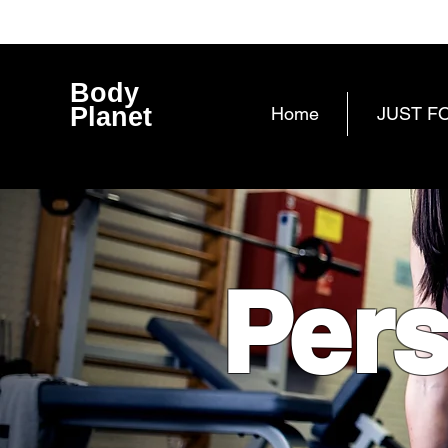
Body
Planet
Home
JUST F
Pers