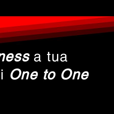
tness
a tua
ti
One to One